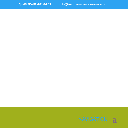
+49 9548 9818970
info@aromes-de-provence.com