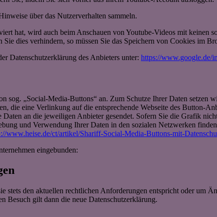
e Hinweise über das Nutzerverhalten sammeln.
ert hat, wird auch beim Anschauen von Youtube-Videos mit keinen so
Sie dies verhindern, so müssen Sie das Speichern von Cookies im Bro
der Datenschutzerklärung des Anbieters unter:
https://www.google.de/int
on sog. „Social-Media-Buttons“ an. Zum Schutze Ihrer Daten setzen wi
den, die eine Verlinkung auf die entsprechende Webseite des Button-An
e Daten an die jeweiligen Anbieter gesendet. Sofern Sie die Grafik nic
rhebung und Verwendung Ihrer Daten in den sozialen Netzwerken finde
p://www.heise.de/ct/artikel/Shariff-Social-Media-Buttons-mit-Datensch
Unternehmen eingebunden:
gen
sie stets den aktuellen rechtlichen Anforderungen entspricht oder um 
ten Besuch gilt dann die neue Datenschutzerklärung.