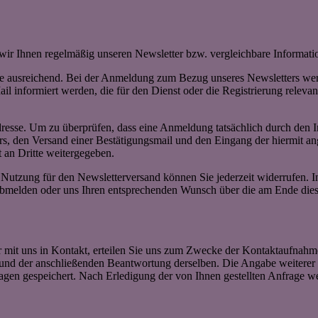
 wir Ihnen regelmäßig unseren Newsletter bzw. vergleichbare Informat
se ausreichend. Bei der Anmeldung zum Bezug unseres Newsletters wer
nformiert werden, die für den Dienst oder die Registrierung relevan
resse. Um zu überprüfen, dass eine Anmeldung tatsächlich durch den In
ters, den Versand einer Bestätigungsmail und den Eingang der hiermit 
 an Dritte weitergegeben.
 Nutzung für den Newsletterversand können Sie jederzeit widerrufen. In
 abmelden oder uns Ihren entsprechenden Wunsch über die am Ende die
r mit uns in Kontakt, erteilen Sie uns zum Zwecke der Kontaktaufnahme 
e und der anschließenden Beantwortung derselben. Die Angabe weitere
agen gespeichert. Nach Erledigung der von Ihnen gestellten Anfrage 