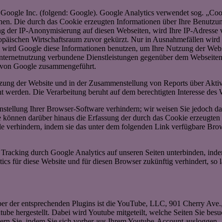
 Google Inc. (folgend: Google). Google Analytics verwendet sog. „Coo
hen. Die durch das Cookie erzeugten Informationen über Ihre Benutzu
ng der IP-Anonymisierung auf diesen Webseiten, wird Ihre IP-Adresse 
päischen Wirtschaftsraum zuvor gekürzt. Nur in Ausnahmefällen wird 
te wird Google diese Informationen benutzen, um Ihre Nutzung der Web
nternetnutzung verbundene Dienstleistungen gegenüber dem Webseiten
n von Google zusammengeführt.
zung der Website und in der Zusammenstellung von Reports über Aktiv
ht werden. Die Verarbeitung beruht auf dem berechtigten Interesse des 
tellung Ihrer Browser-Software verhindern; wir weisen Sie jedoch dara
 können darüber hinaus die Erfassung der durch das Cookie erzeugten 
e verhindern, indem sie das unter dem folgenden Link verfügbare Brows
Tracking durch Google Analytics auf unseren Seiten unterbinden, ind
ics für diese Website und für diesen Browser zukünftig verhindert, so l
iber der entsprechenden Plugins ist die YouTube, LLC, 901 Cherry Av
be hergestellt. Dabei wird Youtube mitgeteilt, welche Seiten Sie bes
dern Sie, indem Sie sich vorher aus Ihrem Youtube-Account ausloggen.