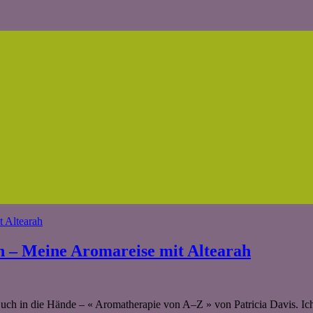
n – Meine Aromareise mit Altearah
uch in die Hände – « Aromatherapie von A–Z » von Patricia Davis. Ich 