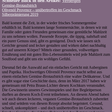
Schneller Blick in den Artikel:
Verbergen
Gemüse-Brotaufstrich
Olivenöl Provence – unübertroffen im Geschmack
Silberprämierung 2019
Bald kommt die Zeit, in der wieder frisches Sommergemüse
erhältlich ist. Bald kommen lange Sommernächte, in denen wir mit
Familie oder guten Freunden gemeinsam eine gemütliche Mahlzeit
zu uns nehmen wollen. Passende Rezepte, die üppig, nahrhaft und
ein purer Genuss sind, gibt es genügend. Doch wie lassen sich
Gerichte gesund und lecker gestalten und wirken dabei nachhaltig
gut auf unseren Körper? Mittels einer gesunden, vollwertigen
Ernährung und mit guten Bio-Lebensmitteln wird jede Mahlzeit zum
Soulfood und gibt uns ein wohliges Gefühl.
Diesmal fiel die Auswahl auf ein einfaches Gericht mit Auberginen
und Paprika. Hochwertiges Olivenöl Provence macht selbst aus
einem einfachen Gemüse-Brotaufstrich eine wahre Delikatesse. Und
es gibt sogar eine Geschichte dazu, denn im März 2017 haben wir
gemeinsam mit Petra Braun-Lichter diesen Kochkurs veranstaltet.
Die Gewinnerin unseres Gewinnspieles und ihre Begleitperson
durften an diesem Koch-Event teilnehmen. An diesem Abend haben
wir auch diesen leckeren, veganen Gemüse-Brotaufstrich zubereitet
und sind seitdem von diesem Rezept absolut begeistert. Gesund,
schnell, unkompliziert – und doch unübertroffen im Geschmack.