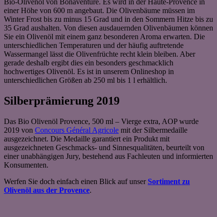
Bio-Olivenöl von Bonaventure. Es wird in der Haute-Provence in
einer Höhe von 600 m angebaut. Die Olivenbäume müssen im
Winter Frost bis zu minus 15 Grad und in den Sommern Hitze bis zu
35 Grad aushalten. Von diesen ausdauernden Olivenbäumen können
Sie ein Olivenöl mit einem ganz besonderen Aroma erwarten. Die
unterschiedlichen Temperaturen und der häufig auftretende
Wassermangel lässt die Olivenfrüchte recht klein bleiben. Aber
gerade deshalb ergibt dies ein besonders geschmacklich
hochwertiges Olivenöl. Es ist in unserem Onlineshop in
unterschiedlichen Größen ab 250 ml bis 1 l erhältlich.
Silberprämierung 2019
Das Bio Olivenöl Provence, 500 ml – Vierge extra, AOP wurde
2019 von
Concours Général Agricole
mit der Silbermedaille
ausgezeichnet. Die Medaille garantiert ein Produkt mit
ausgezeichneten Geschmacks- und Sinnesqualitäten, beurteilt von
einer unabhängigen Jury, bestehend aus Fachleuten und informierten
Konsumenten.
Werfen Sie doch einfach einen Blick auf unser
Sortiment zu
Olivenöl aus der Provence
.