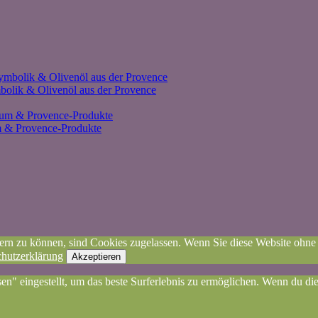
olik & Olivenöl aus der Provence
um & Provence-Produkte
ssern zu können, sind Cookies zugelassen. Wenn Sie diese Website oh
hutzerklärung
Akzeptieren
sen" eingestellt, um das beste Surferlebnis zu ermöglichen. Wenn du 