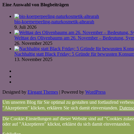
Eine Auswahl von Blogbeiträgen
bio-koerperpeeling-naturkosmetik-altearah
9. Juli 2026
Welttag des Olivenbaums am 26. November – Bedeutung, Symb
26. November 2025
Nachhaltig statt Black Friday: 5 Gründe für bewussten Kons
13. November 2025
Designed by
Elegant Themes
| Powered by
WordPress
Um unseren Blog für Sie optimal zu gestalten und fortlaufend verbe
"Akzeptieren" klicken, erklären Sie sich damit einverstanden.
Datensc
Die Cookie-Einstellungen auf dieser Website sind auf "Cookies zulas
oder auf "Akzeptieren" klickst, erklärst du sich damit einverstanden.