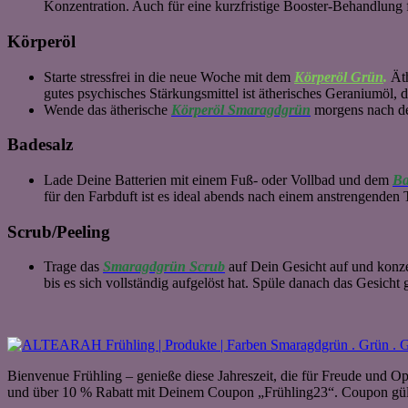
Konzentration. Auch für eine kurzfristige Booster-Behandlung
Körperöl
Starte stressfrei in die neue Woche mit dem
Körperöl Grün
.
Äth
gutes psychisches Stärkungsmittel ist ätherisches Geraniumöl, d
Wende das ätherische
Körperöl Smaragdgrün
morgens nach de
Badesalz
Lade Deine Batterien mit einem Fuß- oder Vollbad und dem
Ba
für den Farbduft ist es ideal abends nach einem anstrengenden 
Scrub/Peeling
Trage das
Smaragdgrün Scrub
auf Dein Gesicht auf und konze
bis es sich vollständig aufgelöst hat. Spüle danach das Gesicht 
Bienvenue Frühling – genieße diese Jahreszeit, die für Freude und
und über 10 % Rabatt mit Deinem Coupon „Frühling23“. Coupon gült