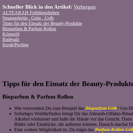
Schneller Blick in den Artikel:
Verbergen
ALTEARAH Frühlingsfarben
Smaragdgrün . Grün . Gelb
Tipps für den Einsatz der Beauty-Produkte
Bioparfum & Parfum Rollon
Körperöl
Badesalz
Scrub/Peeling
Tipps für den Einsatz der Beauty-Produkt
Bioparfum & Parfum Rollon
Wie verwendest Du zum Beispiel das
Bioparfum Gelb
? Um Dic
Sofortiges Wohlbefinden bringt Dir das Altearah-Olfakto-Ritua
Alkohol verdunstet und halte die Hände vor das Gesicht. Dann 
Bilder oder Eindrücke, die auftreten können. Danach machst D
Eine weitere Möglichkeit ist, Du trägst das
Parfum Rollon Gel