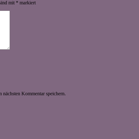
sind mit
*
markiert
n nächsten Kommentar speichern.