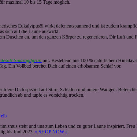
 für maximal 10 bis 15 Tage möglich.
erisches Eukalytpusöl wirkt tiefenentspannend und ist zudem krampflö
as sich auf die Laune auswirkt.
m Duschen an, um den ganzen Körper zu regenerieren, Dir Luft und Ra
desalz Smaragdgrün
auf. Bestehend aus 100 % natürlichem Himalaya-S
Tag. Ein Vollbad bereitet Dich auf einen erholsamen Schlaf vor.
ntriere Dich speziell auf Stirn, Schläfen und untere Wangen. Befeuch
gründlich ab und tupfe es vorsichtig trocken.
 Optimismus steht und uns zum Leben und zu guter Laune inspiriert.
ig bis Juni 2023.
« SHOP NOW »