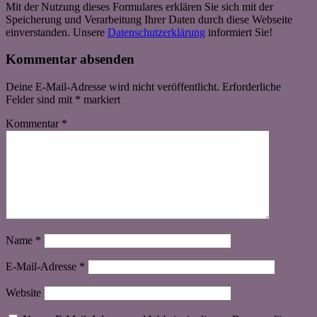
Mit der Nutzung dieses Formulares erklären Sie sich mit der
Speicherung und Verarbeitung Ihrer Daten durch diese Webseite
einverstanden. Unsere
Datenschutzerklärung
informiert Sie!
Kommentar absenden
Deine E-Mail-Adresse wird nicht veröffentlicht.
Erforderliche
Felder sind mit
*
markiert
Kommentar
*
Name
*
E-Mail-Adresse
*
Website