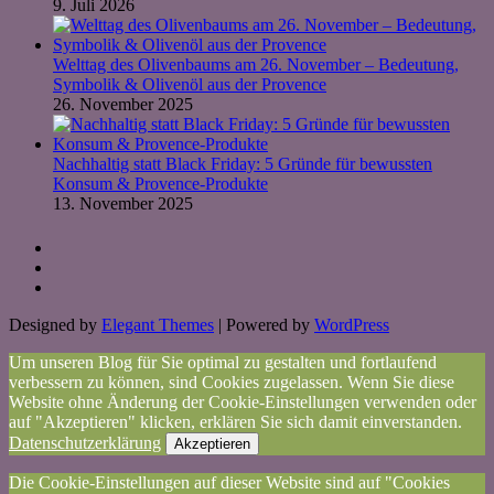
9. Juli 2026
Welttag des Olivenbaums am 26. November – Bedeutung,
Symbolik & Olivenöl aus der Provence
26. November 2025
Nachhaltig statt Black Friday: 5 Gründe für bewussten
Konsum & Provence-Produkte
13. November 2025
Designed by
Elegant Themes
| Powered by
WordPress
Um unseren Blog für Sie optimal zu gestalten und fortlaufend
verbessern zu können, sind Cookies zugelassen. Wenn Sie diese
Website ohne Änderung der Cookie-Einstellungen verwenden oder
auf "Akzeptieren" klicken, erklären Sie sich damit einverstanden.
Datenschutzerklärung
Akzeptieren
Die Cookie-Einstellungen auf dieser Website sind auf "Cookies