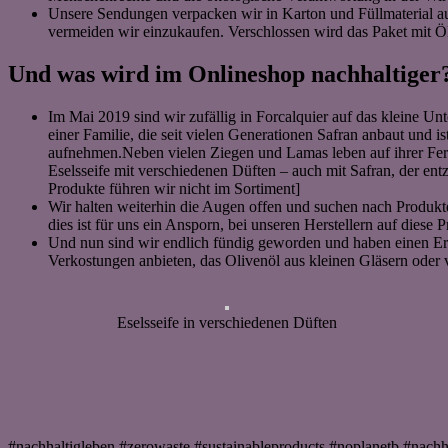
Unsere Sendungen verpacken wir in Karton und Füllmaterial aus 
vermeiden wir einzukaufen. Verschlossen wird das Paket mit Ök
Und was wird im Onlineshop nachhaltiger
Im Mai 2019 sind wir zufällig in Forcalquier auf das kleine
einer Familie, die seit vielen Generationen Safran anbaut und 
aufnehmen.Neben vielen Ziegen und Lamas leben auf ihrer Ferm
Eselsseife mit verschiedenen Düften – auch mit Safran, der ent
Produkte führen wir nicht im Sortiment]
Wir halten weiterhin die Augen offen und suchen nach Produkten,
dies ist für uns ein Ansporn, bei unseren Herstellern auf die
Und nun sind wir endlich fündig geworden und haben einen Ersa
Verkostungen anbieten, das Olivenöl aus kleinen Gläsern oder 
Eselsseife in verschiedenen Düften
#nachhaltigleben #zerowaste #sustainableproducts #noplanetb #nachh