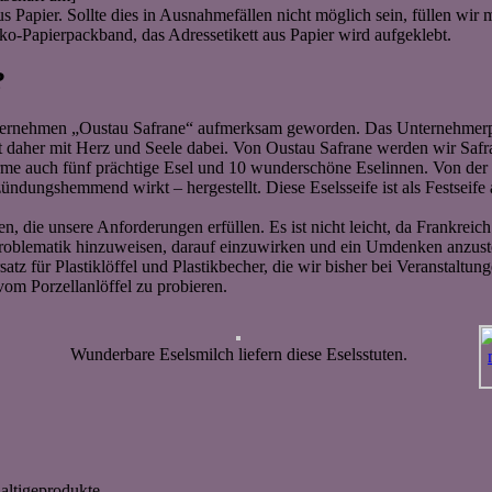
Papier. Sollte dies in Ausnahmefällen nicht möglich sein, füllen wir m
o-Papierpackband, das Adressetikett aus Papier wird aufgeklebt.
?
 Unternehmen „Oustau Safrane“ aufmerksam geworden. Das Unternehmer
ist daher mit Herz und Seele dabei. Von Oustau Safrane werden wir Safr
e auch fünf prächtige Esel und 10 wunderschöne Eselinnen. Von der M
zündungshemmend wirkt – hergestellt. Diese Eselsseife ist als Festsei
 die unsere Anforderungen erfüllen. Es ist nicht leicht, da Frankreich 
se Problematik hinzuweisen, darauf einzuwirken und ein Umdenken anzus
tz für Plastiklöffel und Plastikbecher, die wir bisher bei Veranstaltu
vom Porzellanlöffel zu probieren.
Wunderbare Eselsmilch liefern diese Eselsstuten.
altigeprodukte