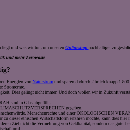
n liegt und was wir tun, um unseren
Onlineshop
nachhaltiger zu gestalt
astik und mehr Zerowaste
tig?
aren Energien von
Naturstrom
und sparen dadurch jährlich knapp 1.80
te Stromernte.
gkeit. Dies gelingt nicht immer. Und doch wollen wir in Zukunft vers
AH sind in Glas abgefüllt.
KLIMASCHUTZVERSPRECHEN gegeben.
wie Menschenwürde, Menschenrechte und einer ÖKOLOGISCHEN VERA
zu dieser ethischen Wirtschaftsform erfahren möchte, kann dies hier
 deren Ziel nicht die Vermehrung von Geldkapital, sondern das gute Le
tschaft um]