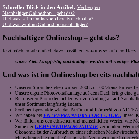
Schneller Blick in den Artikel:
Verbergen
Nachhaltiger Onlineshop – geht das?
Und was ist im Onlineshop bereits nachhaltig?
Und was wird im Onlineshop nachhaltiger?
Nachhaltiger Onlineshop – geht das?
Jetzt möchten wir einfach davon erzählen, was uns so auf dem Herze
Unser Ziel: Langfristig nachhaltiger werden mit weniger Pl
Und was ist im Onlineshop bereits nachhal
Unseren Strom beziehen wir seit 2008 zu 100 % aus Erneuerb
Unsere eigene Photovoltaikanlage auf dem Dach bringt eine gu
Bei unseren Produkten achten wir von Anfang an auf Nachhalti
unser Sortiment langfristig ändern.
Sortimentsprodukte wie das Parfüm und Körperöl von ALTEAR
Wir haben bei
ENTREPRENEURS FOR FUTURE
unser 
Wir fühlen uns den ethischen und menschlichen Werten 
Sinne der
GEMEINWOHLÖKONOMIE
verbunden. Wer mehr 
Ökonomie ist der Aufbruch zu einer ethischen Marktwirtschaft,
Menschenrechte und die ökologische Verantwortung in der Wir