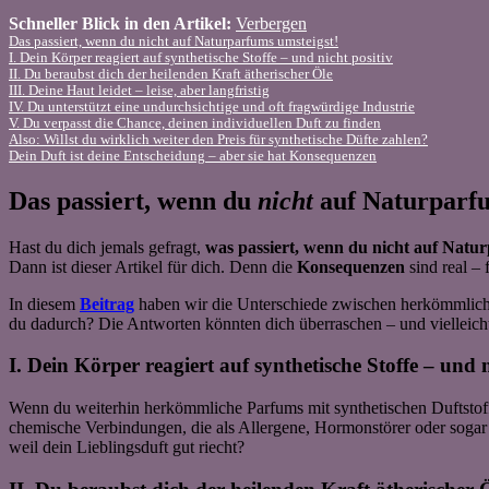
Schneller Blick in den Artikel:
Verbergen
Das passiert, wenn du nicht auf Naturparfums umsteigst!
I. Dein Körper reagiert auf synthetische Stoffe – und nicht positiv
II. Du beraubst dich der heilenden Kraft ätherischer Öle
III. Deine Haut leidet – leise, aber langfristig
IV. Du unterstützt eine undurchsichtige und oft fragwürdige Industrie
V. Du verpasst die Chance, deinen individuellen Duft zu finden
Also: Willst du wirklich weiter den Preis für synthetische Düfte zahlen?
Dein Duft ist deine Entscheidung – aber sie hat Konsequenzen
Das passiert, wenn du
nicht
auf Naturparfu
Hast du dich jemals gefragt,
was passiert, wenn du nicht auf Natu
Dann ist dieser Artikel für dich. Denn die
Konsequenzen
sind real –
In diesem
Beitrag
haben wir die Unterschiede zwischen herkömmlichen
du dadurch? Die Antworten könnten dich überraschen – und viellei
I. Dein Körper reagiert auf synthetische Stoffe – und n
Wenn du weiterhin herkömmliche Parfums mit synthetischen Duftstoffen
chemische Verbindungen, die als Allergene, Hormonstörer oder sogar
weil dein Lieblingsduft gut riecht?