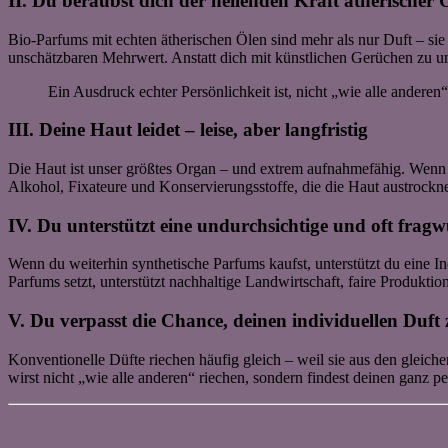
II. Du beraubst dich der heilenden Kraft ätherischer 
Bio-Parfums mit echten ätherischen Ölen sind mehr als nur Duft – si
unschätzbaren Mehrwert. Anstatt dich mit künstlichen Gerüchen zu umh
Ein Ausdruck echter Persönlichkeit ist, nicht „wie alle anderen
III. Deine Haut leidet – leise, aber langfristig
Die Haut ist unser größtes Organ – und extrem aufnahmefähig. Wenn du
Alkohol, Fixateure und Konservierungsstoffe, die die Haut austrockne
IV. Du unterstützt eine undurchsichtige und oft fragw
Wenn du weiterhin synthetische Parfums kaufst, unterstützt du eine I
Parfums setzt, unterstützt nachhaltige Landwirtschaft, faire Produkti
V. Du verpasst die Chance, deinen individuellen Duft 
Konventionelle Düfte riechen häufig gleich – weil sie aus den gleich
wirst nicht „wie alle anderen“ riechen, sondern findest deinen ganz p