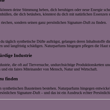
Öle
e können deine Stimmung heben, dich beruhigen oder neue Energie sche
üllen, die dich betäuben, könntest du dich mit natürlichen Essenzen s
“ riechen, sondern seinen ganz persönlichen Signature-Duft zu finden.
 täglich synthetische Düfte aufträgst, gelangen deren Inhaltsstoffe d
n und langfristig schädigen. Naturparfums hingegen pflegen die Haut sa
ürdige Industrie
ndustrie, die oft auf Tierversuche, undurchsichtige Produktionsketten 
on und ein faires Miteinander von Mensch, Natur und Wirtschaft.
zu finden
en synthetischen Bausteinen bestehen. Naturparfums hingegen entwickel
ersönlichen Signature-Duft – und das ist ein Ausdruck echter Persönlichk