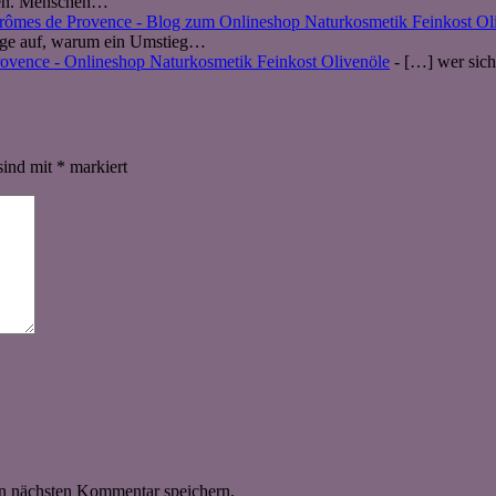
nnen. Menschen…
Arômes de Provence - Blog zum Onlineshop Naturkosmetik Feinkost Ol
eige auf, warum ein Umstieg…
ovence - Onlineshop Naturkosmetik Feinkost Olivenöle
- […] wer sich
sind mit
*
markiert
n nächsten Kommentar speichern.