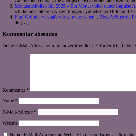
Chemikalien enthält, die allergische Reaktionen auslösen kö
Monatsrückblick Juli 2025 – Ein Monat voller neuer Impulse 
ich die unsichtbaren Auswirkungen synthetischer Düfte und z
Fünf Gründe, weshalb wir schwarz sehen... Blog Arômes de Pr
du […]
Kommentar absenden
Deine E-Mail-Adresse wird nicht veröffentlicht.
Erforderliche Felder 
Kommentar
*
Name
*
E-Mail-Adresse
*
Website
Name, E-Mail-Adresse und Website in diesem Browser für meine