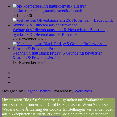
bio-koerperpeeling-naturkosmetik-altearah
9. Juli 2026
Welttag des Olivenbaums am 26. November – Bedeutung,
Symbolik & Olivenöl aus der Provence
26. November 2025
Nachhaltig statt Black Friday: 5 Gründe für bewussten
Konsum & Provence-Produkte
13. November 2025
Designed by
Elegant Themes
| Powered by
WordPress
Um unseren Blog für Sie optimal zu gestalten und fortlaufend
verbessern zu können, sind Cookies zugelassen. Wenn Sie diese
Website ohne Änderung der Cookie-Einstellungen verwenden oder
auf "Akzeptieren" klicken, erklären Sie sich damit einverstanden.