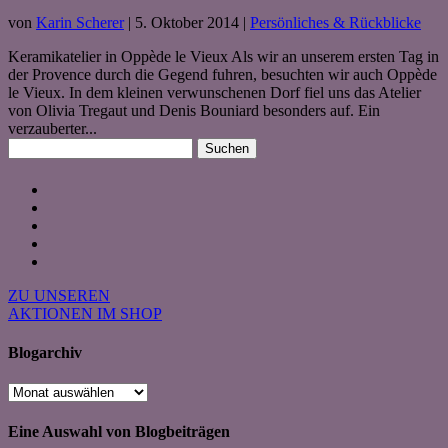
von
Karin Scherer
|
5. Oktober 2014
|
Persönliches & Rückblicke
Keramikatelier in Oppède le Vieux Als wir an unserem ersten Tag in
der Provence durch die Gegend fuhren, besuchten wir auch Oppède
le Vieux. In dem kleinen verwunschenen Dorf fiel uns das Atelier
von Olivia Tregaut und Denis Bouniard besonders auf. Ein
verzauberter...
Suchen
nach:
ZU UNSEREN
AKTIONEN IM SHOP
Blogarchiv
Blogarchiv
Eine Auswahl von Blogbeiträgen